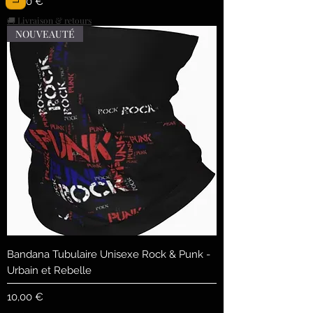
Precio
10,00 €
🚚 Livraison & retours
NOUVEAUTÉ
Bandana Tubulaire Unisexe Rock & Punk -
Urbain et Rebelle
Precio
10,00 €