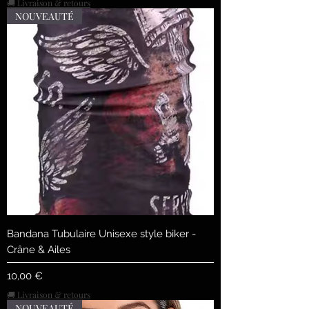
🚚 Livraison & retours
NOUVEAUTÉ
Bandana Tubulaire Unisexe style biker -
Crâne & Ailes
Precio
10,00 €
🚚 Livraison & retours
NOUVEAUTÉ