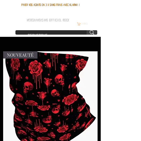
Payer vos achats en 3 x sans frais avec Klarna !
FRANCE ROCK SHOP
MERCHANDISING OFFICIEL ROCK
Carrito
NOUVEAUTÉ