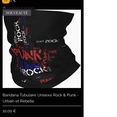
Prix
10,00 €
🚚 Livraison & retours
NOUVEAUTÉ
Bandana Tubulaire Unisexe Rock & Punk -
Urbain et Rebelle
Prix
10,00 €