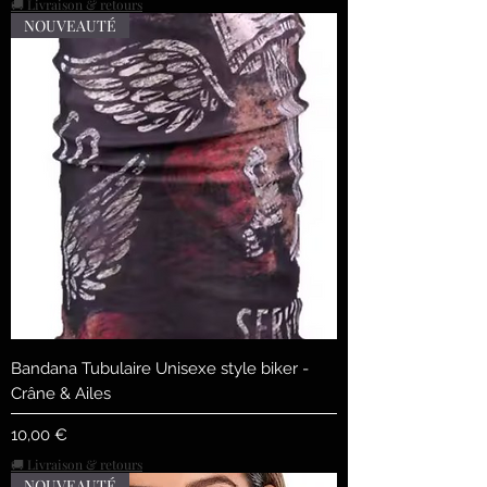
🚚 Livraison & retours
NOUVEAUTÉ
Bandana Tubulaire Unisexe style biker -
Crâne & Ailes
Prix
10,00 €
🚚 Livraison & retours
NOUVEAUTÉ